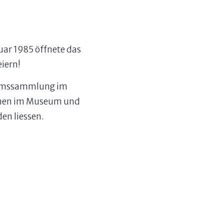
uar 1985 öffnete das
iern!
seumssammlung im
ionen im Museum und
den liessen.