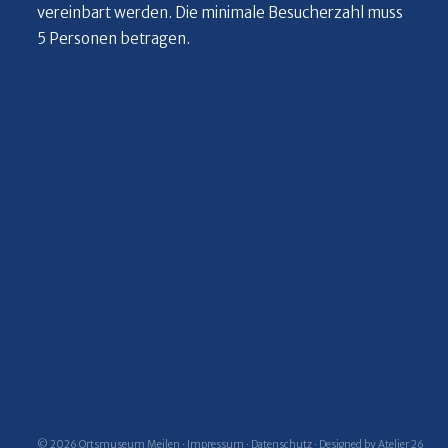
vereinbart werden. Die minimale Besucherzahl muss
5 Personen betragen.
© 2026 Ortsmuseum Meilen ·
Impressum
·
Datenschutz
·
Designed by Atelier 26