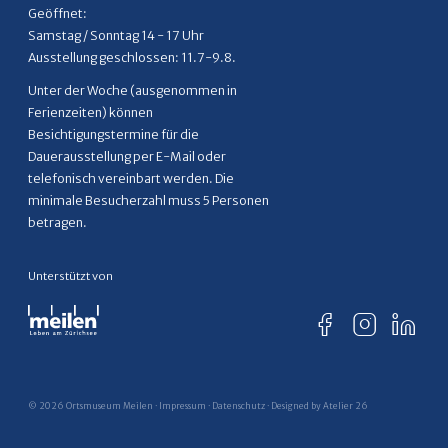
Geöffnet:
Samstag / Sonntag 14 - 17 Uhr
Ausstellung geschlossen: 11.7-9.8.
Unter der Woche (ausgenommen in
Ferienzeiten) können
Besichtigungstermine für die
Dauerausstellung per E-Mail oder
telefonisch vereinbart werden. Die
minimale Besucherzahl muss 5 Personen
betragen.
Unterstützt von
© 2026 Ortsmuseum Meilen ·
Impressum
·
Datenschutz
·
Designed by Atelier 26